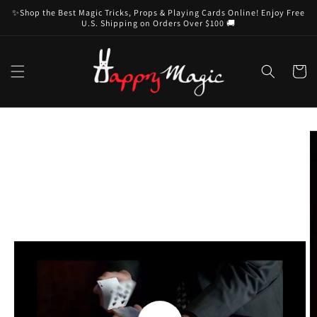
Skip to
✨Shop the Best Magic Tricks, Props & Playing Cards Online! Enjoy Free
content
U.S. Shipping on Orders Over $100 🚚
Cart
Skip to
product
information