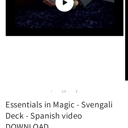
Play
video
O
m
2
of
1
/
2
in
m
Essentials in Magic - Svengali
Deck - Spanish video
DOWNLOAD